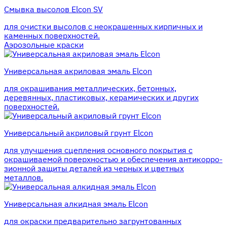
Смывка высолов Elcon SV
для очистки высолов с неокрашенных кирпичных и
каменных поверхностей.
Аэрозольные краски
Универсальная акриловая эмаль Elcon
для окрашивания металлических, бетонных,
деревянных, пластиковых, керамических и других
поверхностей.
Универсальный акриловый грунт Elcon
для улучшения сцепления основного покрытия с
окрашиваемой поверхностью и обеспечения антикорро-
зионной защиты деталей из черных и цветных
металлов.
Универсальная алкидная эмаль Elcon
для окраски предварительно загрунтованных