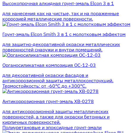
Высокопрочная алкидная грунт-эмаль Elcon 3 в 1
для нанесения как на чистые, так и на пораженные
коррозией металлические поверхности.
Грунт-эмаль Elcon Smith 3 в 1 с молотковым эффектом
для защитно-декоративной окраски металлических
поверхностей снаружи и внутри помещений.
Органосиликатная композиция ОС-12-03
для декоративной окраски фасадов и
антикоррозионной защиты металлоконструкций.
Термостойкость: от -60°С до +300°С.
Антикоррозионная грунт-эмаль ХВ-0278
для антикоррозионной защиты металлических
поверхностей, а также для окраски бетонных и
кирпичных поверхностей.
Полиуретановые и эпоксидные грунт-эмали