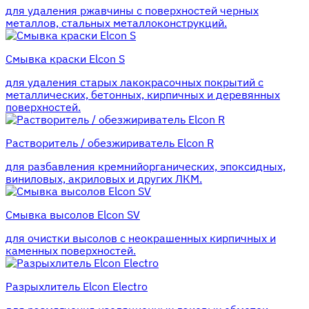
для удаления ржавчины с поверхностей черных
металлов, стальных металлоконструкций.
Смывка краски Elcon S
для удаления старых лакокрасочных покрытий с
металлических, бетонных, кирпичных и деревянных
поверхностей.
Растворитель / обезжириватель Elcon R
для разбавления кремнийорганических, эпоксидных,
виниловых, акриловых и других ЛКМ.
Смывка высолов Elcon SV
для очистки высолов с неокрашенных кирпичных и
каменных поверхностей.
Разрыхлитель Elcon Electro