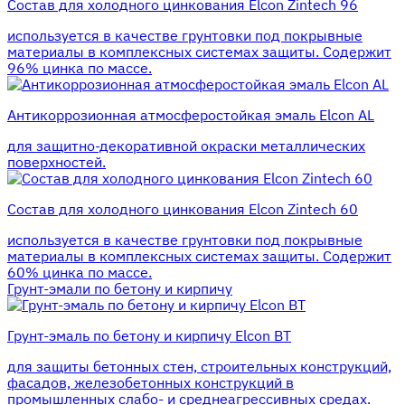
Состав для холодного цинкования Elcon Zintech 96
используется в качестве грунтовки под покрывные
материалы в комплексных системах защиты. Cодержит
96% цинка по массе.
Антикоррозионная атмосферостойкая эмаль Elcon AL
для защитно-декоративной окраски металлических
поверхностей.
Состав для холодного цинкования Elcon Zintech 60
используется в качестве грунтовки под покрывные
материалы в комплексных системах защиты. Cодержит
60% цинка по массе.
Грунт-эмали по бетону и кирпичу
Грунт-эмаль по бетону и кирпичу Elcon BT
для защиты бетонных стен, строительных конструкций,
фасадов, железобетонных конструкций в
промышленных слабо- и среднеагрессивных средах.