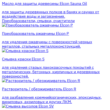
Масло для защиты древесины Elcon Sauna Oil
для защиты деревянных полков в банях и саунах от
воздействия воды и загрязнения.
Преобразователи, смывки, очистители
Преобразователь ржавчины Elcon P
для удаления ржавчины с поверхностей черных
металлов, стальных металлоконструкций.
Смывка краски Elcon S
для удаления старых лакокрасочных покрытий с
металлических, бетонных, кирпичных и деревянных
поверхностей.
Растворитель / обезжириватель Elcon R
для разбавления кремнийорганических, эпоксидных,
виниловых, акриловых и других ЛКМ.