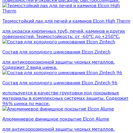
поверхностей и окраски фасадов. Быстросохнущая.
Термостойкий лак для печей и каминов Elcon High Therm
для окраски кирпичных труб, печей, каминов и других
поверхностей. Термостойкость: от -60°С до +250°С.
Состав для холодного цинкования Elcon Zintech
для антикоррозионной защиты черных металлов.
Содержит 2 вида цинка.
Состав для холодного цинкования Elcon Zintech 96
используется в качестве грунтовки под покрывные
материалы в комплексных системах защиты. Cодержит
96% цинка по массе.
Алюминиевое финишное покрытие Elcon Alume
для антикоррозионной защиты черных металлов.