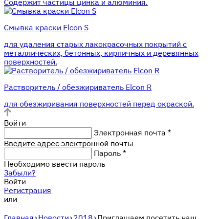
Содержит частицы цинка и алюминия.
Смывка краски Elcon S
для удаления старых лакокрасочных покрытий с
металлических, бетонных, кирпичных и деревянных
поверхностей.
Растворитель / обезжириватель Elcon R
для обезжиривания поверхностей перед окраской.
Войти
Электронная почта
*
Введите адрес электронной почты
Пароль
*
Необходимо ввести пароль
Забыли?
Войти
Регистрация
или
Главная
›
Новости
›
2018
›
Приглашаем посетить наш