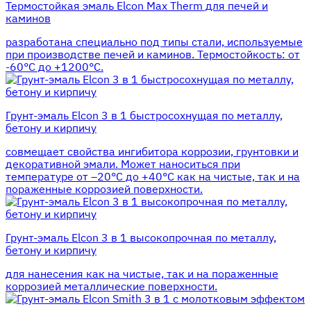
Термостойкая эмаль Elcon Max Therm для печей и
каминов
разработана специально под типы стали, используемые
при производстве печей и каминов. Термостойкость: от
-60°С до +1200°С.
Грунт-эмаль Elcon 3 в 1 быстросохнущая по металлу,
бетону и кирпичу
совмещает свойства ингибитора коррозии, грунтовки и
декоративной эмали. Может наноситься при
температуре от –20°С до +40°С как на чистые, так и на
пораженные коррозией поверхности.
Грунт-эмаль Elcon 3 в 1 высокопрочная по металлу,
бетону и кирпичу
для нанесения как на чистые, так и на пораженные
коррозией металлические поверхности.