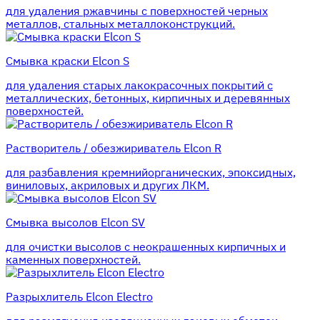
для удаления ржавчины с поверхностей черных
металлов, стальных металлоконструкций.
Смывка краски Elcon S
для удаления старых лакокрасочных покрытий с
металлических, бетонных, кирпичных и деревянных
поверхностей.
Растворитель / обезжириватель Elcon R
для разбавления кремнийорганических, эпоксидных,
виниловых, акриловых и других ЛКМ.
Смывка высолов Elcon SV
для очистки высолов с неокрашенных кирпичных и
каменных поверхностей.
Разрыхлитель Elcon Electro