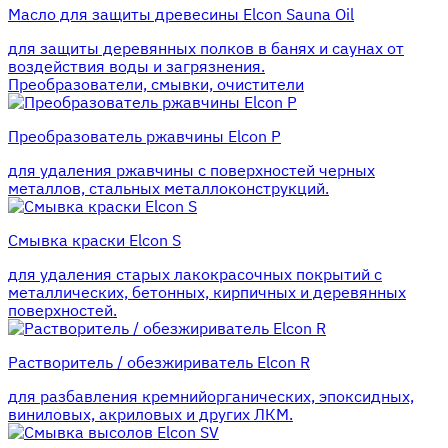
Масло для защиты древесины Elcon Sauna Oil
для защиты деревянных полков в банях и саунах от
воздействия воды и загрязнения.
Преобразователи, смывки, очистители
Преобразователь ржавчины Elcon P
для удаления ржавчины с поверхностей черных
металлов, стальных металлоконструкций.
Смывка краски Elcon S
для удаления старых лакокрасочных покрытий с
металлических, бетонных, кирпичных и деревянных
поверхностей.
Растворитель / обезжириватель Elcon R
для разбавления кремнийорганических, эпоксидных,
виниловых, акриловых и других ЛКМ.