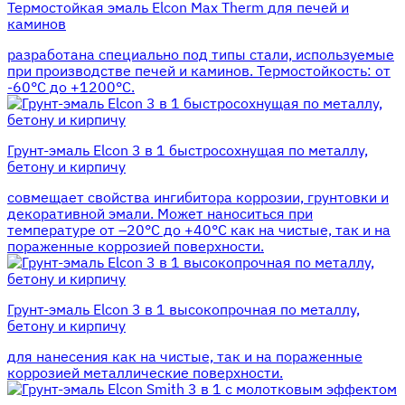
Термостойкая эмаль Elcon Max Therm для печей и
каминов
разработана специально под типы стали, используемые
при производстве печей и каминов. Термостойкость: от
-60°С до +1200°С.
Грунт-эмаль Elcon 3 в 1 быстросохнущая по металлу,
бетону и кирпичу
совмещает свойства ингибитора коррозии, грунтовки и
декоративной эмали. Может наноситься при
температуре от –20°С до +40°С как на чистые, так и на
пораженные коррозией поверхности.
Грунт-эмаль Elcon 3 в 1 высокопрочная по металлу,
бетону и кирпичу
для нанесения как на чистые, так и на пораженные
коррозией металлические поверхности.