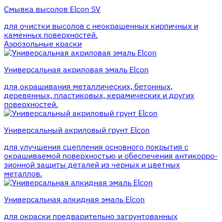
Смывка высолов Elcon SV
для очистки высолов с неокрашенных кирпичных и
каменных поверхностей.
Аэрозольные краски
Универсальная акриловая эмаль Elcon
для окрашивания металлических, бетонных,
деревянных, пластиковых, керамических и других
поверхностей.
Универсальный акриловый грунт Elcon
для улучшения сцепления основного покрытия с
окрашиваемой поверхностью и обеспечения антикорро-
зионной защиты деталей из черных и цветных
металлов.
Универсальная алкидная эмаль Elcon
для окраски предварительно загрунтованных