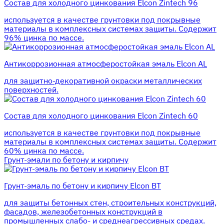
Состав для холодного цинкования Elcon Zintech 96
используется в качестве грунтовки под покрывные
материалы в комплексных системах защиты. Cодержит
96% цинка по массе.
Антикоррозионная атмосферостойкая эмаль Elcon AL
для защитно-декоративной окраски металлических
поверхностей.
Состав для холодного цинкования Elcon Zintech 60
используется в качестве грунтовки под покрывные
материалы в комплексных системах защиты. Cодержит
60% цинка по массе.
Грунт-эмали по бетону и кирпичу
Грунт-эмаль по бетону и кирпичу Elcon BT
для защиты бетонных стен, строительных конструкций,
фасадов, железобетонных конструкций в
промышленных слабо- и среднеагрессивных средах.