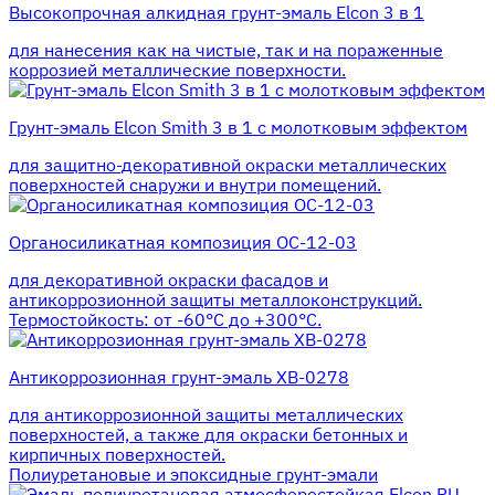
Высокопрочная алкидная грунт-эмаль Elcon 3 в 1
для нанесения как на чистые, так и на пораженные
коррозией металлические поверхности.
Грунт-эмаль Elcon Smith 3 в 1 с молотковым эффектом
для защитно-декоративной окраски металлических
поверхностей снаружи и внутри помещений.
Органосиликатная композиция ОС-12-03
для декоративной окраски фасадов и
антикоррозионной защиты металлоконструкций.
Термостойкость: от -60°С до +300°С.
Антикоррозионная грунт-эмаль ХВ-0278
для антикоррозионной защиты металлических
поверхностей, а также для окраски бетонных и
кирпичных поверхностей.
Полиуретановые и эпоксидные грунт-эмали