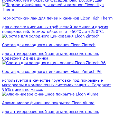
поверхностей и окраски фасадов. Быстросохнущая.
Термостойкий лак для печей и каминов Elcon High Therm
для окраски кирпичных труб, печей, каминов и других
поверхностей. Термостойкость: от -60°С до +250°С.
Состав для холодного цинкования Elcon Zintech
для антикоррозионной защиты черных металлов.
Содержит 2 вида цинка.
Состав для холодного цинкования Elcon Zintech 96
используется в качестве грунтовки под покрывные
материалы в комплексных системах защиты. Cодержит
96% цинка по массе.
Алюминиевое финишное покрытие Elcon Alume
для антикоррозионной защиты черных металлов.