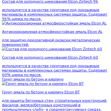
Состав для холодного цинкования Elcon Zintech 96
используется в качестве грунтовки под покрывные
материалы в комплексных системах защиты. Cодержит
96% цинка по массе.
Антикоррозионная атмосферостойкая эмаль Elcon AL
для защитно-декоративной окраски металлических
поверхностей.
Состав для холодного цинкования Elcon Zintech 60
используется в качестве грунтовки под покрывные
материалы в комплексных системах защиты. Cодержит
60% цинка по массе.
Грунт-эмали по бетону и кирпичу
Грунт-эмаль по бетону и кирпичу Elcon BT
для защиты бетонных стен, строительных конструкций,
фасадов, железобетонных конструкций в
промышленных слабо- и среднеагрессивных средах.