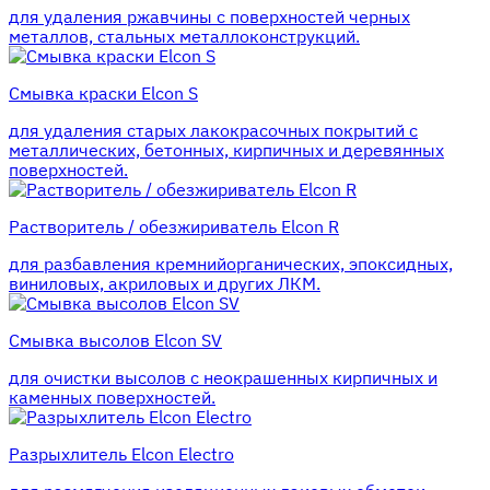
для удаления ржавчины с поверхностей черных
металлов, стальных металлоконструкций.
Смывка краски Elcon S
для удаления старых лакокрасочных покрытий с
металлических, бетонных, кирпичных и деревянных
поверхностей.
Растворитель / обезжириватель Elcon R
для разбавления кремнийорганических, эпоксидных,
виниловых, акриловых и других ЛКМ.
Смывка высолов Elcon SV
для очистки высолов с неокрашенных кирпичных и
каменных поверхностей.
Разрыхлитель Elcon Electro