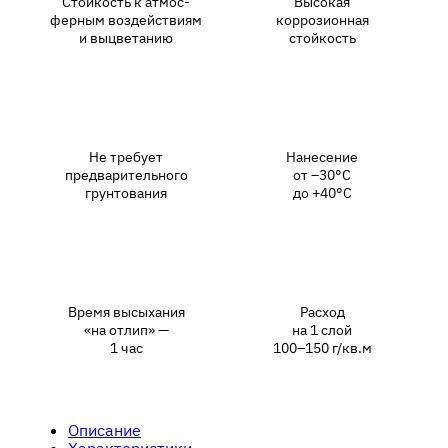
Стойкость к атмос-
Высокая
ферным воздействиям
коррозионная
и выцветанию
стойкость
Не требует
Нанесение
предварительного
от –30°С
грунтования
до +40°С
Время высыхания
Расход
«на отлип» —
на 1 слой
1 чаc
100–150 г/кв.м
Описание