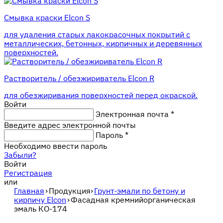
Смывка краски Elcon S
для удаления старых лакокрасочных покрытий с
металлических, бетонных, кирпичных и деревянных
поверхностей.
Растворитель / обезжириватель Elcon R
для обезжиривания поверхностей перед окраской.
Войти
Электронная почта
*
Введите адрес электронной почты
Пароль
*
Необходимо ввести пароль
Забыли?
Войти
Регистрация
или
Главная
›
Продукция
›
Грунт-эмали по бетону и
кирпичу Elcon
›
Фасадная кремнийорганическая
эмаль КО-174