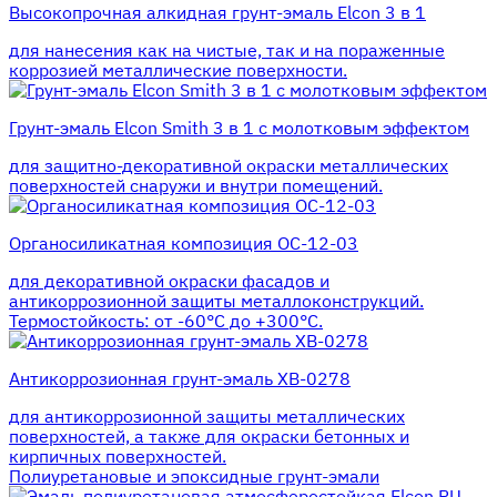
Высокопрочная алкидная грунт-эмаль Elcon 3 в 1
для нанесения как на чистые, так и на пораженные
коррозией металлические поверхности.
Грунт-эмаль Elcon Smith 3 в 1 с молотковым эффектом
для защитно-декоративной окраски металлических
поверхностей снаружи и внутри помещений.
Органосиликатная композиция ОС-12-03
для декоративной окраски фасадов и
антикоррозионной защиты металлоконструкций.
Термостойкость: от -60°С до +300°С.
Антикоррозионная грунт-эмаль ХВ-0278
для антикоррозионной защиты металлических
поверхностей, а также для окраски бетонных и
кирпичных поверхностей.
Полиуретановые и эпоксидные грунт-эмали