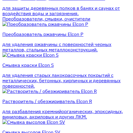
для защиты деревянных полков в банях и саунах от
воздействия воды и загрязнения.
Преобразователи, смывки, очистители
Преобразователь ржавчины Elcon P
для удаления ржавчины с поверхностей черных
металлов, стальных металлоконструкций.
Смывка краски Elcon S
для удаления старых лакокрасочных покрытий с
металлических, бетонных, кирпичных и деревянных
поверхностей.
Растворитель / обезжириватель Elcon R
для разбавления кремнийорганических, эпоксидных,
виниловых, акриловых и других ЛКМ.
Смывка высолов Elcon SV