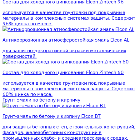
Состав для холодного цинкования Elcon Zintech 96
используется в качестве грунтовки под покрывные
материалы в комплексных системах защиты. Cодержит
96% цинка по массе.
Антикоррозионная атмосферостойкая эмаль Elcon AL
для защитно-декоративной окраски металлических
поверхностей.
Состав для холодного цинкования Elcon Zintech 60
используется в качестве грунтовки под покрывные
материалы в комплексных системах защиты. Cодержит
60% цинка по массе.
Грунт-эмали по бетону и кирпичу
Грунт-эмаль по бетону и кирпичу Elcon BT
для защиты бетонных стен, строительных конструкций,
фасадов, железобетонных конструкций в
промышленных слабо- и среднеагрессивных средах.