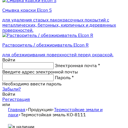
Смывка краски Elcon S
для удаления старых лакокрасочных покрытий с
металлических, бетонных, кирпичных и деревянных
поверхностей.
Растворитель / обезжириватель Elcon R
для обезжиривания поверхностей перед окраской.
Войти
Электронная почта
*
Введите адрес электронной почты
Пароль
*
Необходимо ввести пароль
Забыли?
Войти
Регистрация
или
Главная
›
Продукция
›
Термостойкие эмали и
лаки
›
Термостойкая эмаль КО-8111