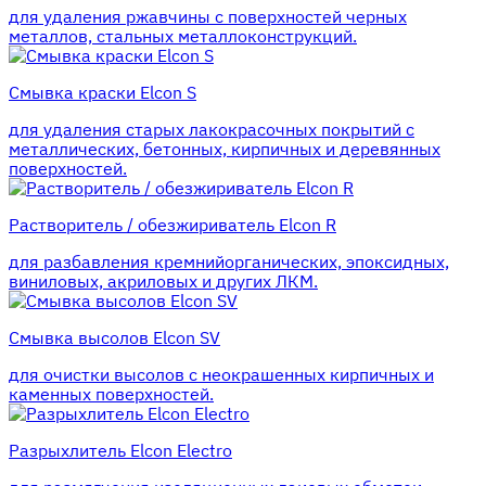
для удаления ржавчины с поверхностей черных
металлов, стальных металлоконструкций.
Смывка краски Elcon S
для удаления старых лакокрасочных покрытий с
металлических, бетонных, кирпичных и деревянных
поверхностей.
Растворитель / обезжириватель Elcon R
для разбавления кремнийорганических, эпоксидных,
виниловых, акриловых и других ЛКМ.
Смывка высолов Elcon SV
для очистки высолов с неокрашенных кирпичных и
каменных поверхностей.
Разрыхлитель Elcon Electro