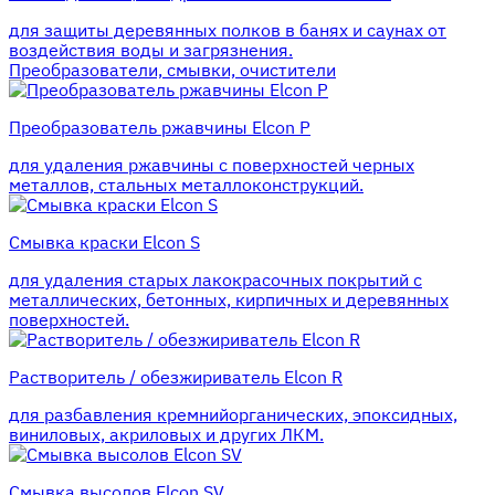
для защиты деревянных полков в банях и саунах от
воздействия воды и загрязнения.
Преобразователи, смывки, очистители
Преобразователь ржавчины Elcon P
для удаления ржавчины с поверхностей черных
металлов, стальных металлоконструкций.
Смывка краски Elcon S
для удаления старых лакокрасочных покрытий с
металлических, бетонных, кирпичных и деревянных
поверхностей.
Растворитель / обезжириватель Elcon R
для разбавления кремнийорганических, эпоксидных,
виниловых, акриловых и других ЛКМ.
Смывка высолов Elcon SV