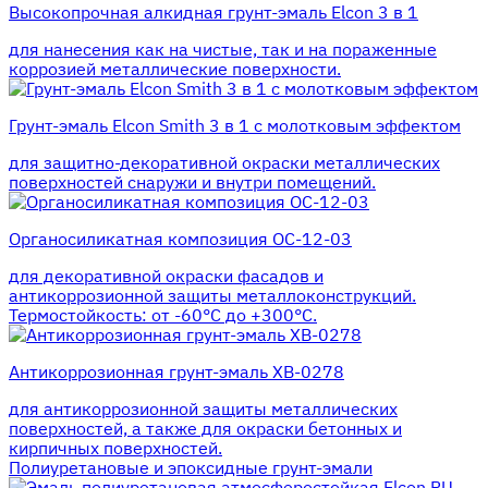
Высокопрочная алкидная грунт-эмаль Elcon 3 в 1
для нанесения как на чистые, так и на пораженные
коррозией металлические поверхности.
Грунт-эмаль Elcon Smith 3 в 1 с молотковым эффектом
для защитно-декоративной окраски металлических
поверхностей снаружи и внутри помещений.
Органосиликатная композиция ОС-12-03
для декоративной окраски фасадов и
антикоррозионной защиты металлоконструкций.
Термостойкость: от -60°С до +300°С.
Антикоррозионная грунт-эмаль ХВ-0278
для антикоррозионной защиты металлических
поверхностей, а также для окраски бетонных и
кирпичных поверхностей.
Полиуретановые и эпоксидные грунт-эмали