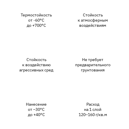
Термостойкость
Стойкость
от -60°С
к атмосферным
до +700°С
воздействиям
Стойкость
Не требует
к воздействию
предварительного
агрессивных сред
грунтования
Нанесение
Расход
от –30°С
на 1 слой
до +40°С
120–160 г/кв.м