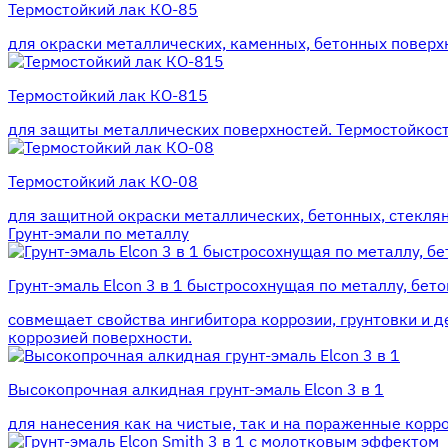
Термостойкий лак КО-85
для окраски металлических, каменных, бетонных поверхн
Термостойкий лак КО-815
для защиты металлических поверхностей. Термостойкость
Термостойкий лак КО-08
для защитной окраски металлических, бетонных, стеклян
Грунт-эмали по металлу
Грунт-эмаль Elcon 3 в 1 быстросохнущая по металлу, бето
совмещает свойства ингибитора коррозии, грунтовки и д
коррозией поверхности.
Высокопрочная алкидная грунт-эмаль Elcon 3 в 1
для нанесения как на чистые, так и на пораженные корр