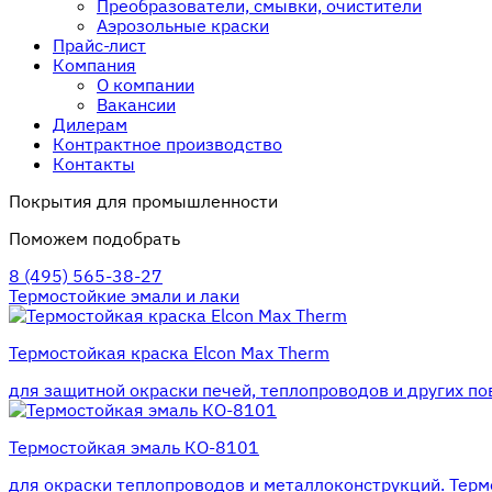
Преобразователи, смывки, очистители
Аэрозольные краски
Прайс-лист
Компания
О компании
Вакансии
Дилерам
Контрактное производство
Контакты
Покрытия для промышленности
Поможем подобрать
8 (495) 565-38-27
Термостойкие эмали и лаки
Термостойкая краска Elcon Max Therm
для защитной окраски печей, теплопроводов и других по
Термостойкая эмаль КО-8101
для окраски теплопроводов и металлоконструкций. Термо