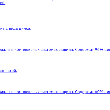
ий.
ит 2 вида цинка.
риалы в комплексных системах защиты. Cодержит 96% цин
рхностей.
риалы в комплексных системах защиты. Cодержит 60% цин