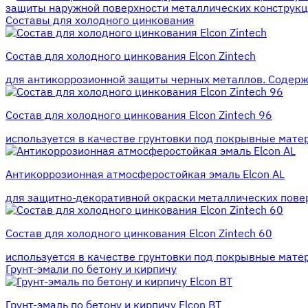
защиты наружной поверхности металлических конструкц
Составы для холодного цинкования
Состав для холодного цинкования Elcon Zintech
для антикоррозионной защиты черных металлов. Содерж
Состав для холодного цинкования Elcon Zintech 96
используется в качестве грунтовки под покрывные мате
Антикоррозионная атмосферостойкая эмаль Elcon AL
для защитно-декоративной окраски металлических пове
Состав для холодного цинкования Elcon Zintech 60
используется в качестве грунтовки под покрывные мате
Грунт-эмали по бетону и кирпичу
Грунт-эмаль по бетону и кирпичу Elcon BT