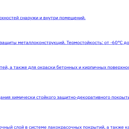
рхностей снаружи и внутри помещений.
защиты металлоконструкций. Термостойкость: от -60°С до
ей, а также для окраски бетонных и кирпичных поверхно
ания химически стойкого защитно-декоративного покрыт
чный слой в системе лакокрасочных покрытий, а также к