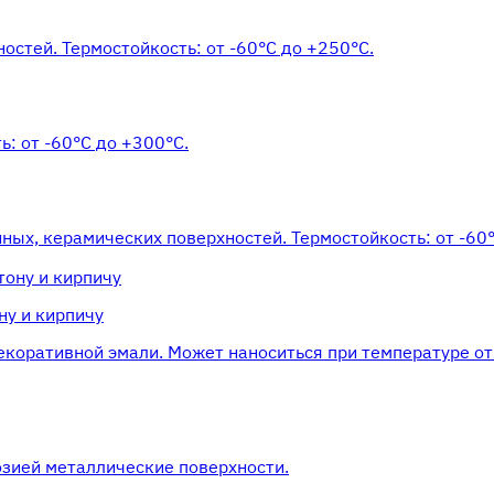
остей. Термостойкость: от -60°С до +250°С.
: от -60°С до +300°С.
ных, керамических поверхностей. Термостойкость: от -60
ну и кирпичу
екоративной эмали. Может наноситься при температуре от
озией металлические поверхности.