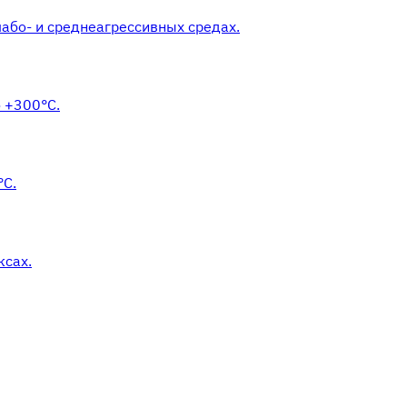
або- и среднеагрессивных средах.
 +300°С.
°С.
ксах.