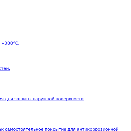
 +300°С.
стей.
ия для защиты наружной поверхности
ак самостоятельное покрытие для антикоррозионной