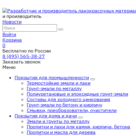
и производитель
Новости
Войти
Корзина
0
Бесплатно по России
8 (495) 565-38-27
Заказать звонок
Меню
Покрытия для промышленности
Термостойкие эмали и лаки
Грунт-эмали по металлу
Полиуретановые и эпоксидные грунт-эмали
Составы для холодного цинкования
Грунт-эмали по бетону и кирпичу
Смывки, преобразователи, очистители
Покрытия для дома и дачи
Эмали и грунты по металлу
Пропитки и лаки для камня, кирпича, бетона
Пропитки и масла для дерева