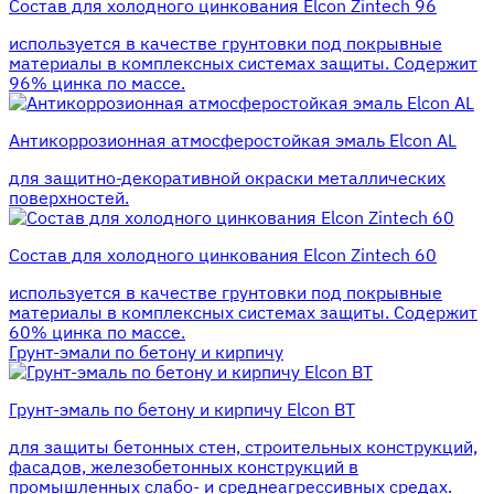
Состав для холодного цинкования Elcon Zintech 96
используется в качестве грунтовки под покрывные
материалы в комплексных системах защиты. Cодержит
96% цинка по массе.
Антикоррозионная атмосферостойкая эмаль Elcon AL
для защитно-декоративной окраски металлических
поверхностей.
Состав для холодного цинкования Elcon Zintech 60
используется в качестве грунтовки под покрывные
материалы в комплексных системах защиты. Cодержит
60% цинка по массе.
Грунт-эмали по бетону и кирпичу
Грунт-эмаль по бетону и кирпичу Elcon BT
для защиты бетонных стен, строительных конструкций,
фасадов, железобетонных конструкций в
промышленных слабо- и среднеагрессивных средах.