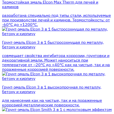
Термостойкая эмаль Elcon Max Therm для печей и
каминов
разработана специально под типы стали, используемые
при производстве печей и каминов. Термостойкость: от
-60°С до +1200°С.
Грунт-эмаль Elcon 3 в 1 быстросохнущая по металлу,
бетону и кирпичу
совмещает свойства ингибитора коррозии, грунтовки и
декоративной эмали. Может наноситься при
температуре от –20°С до +40°С как на чистые, так и на
пораженные коррозией поверхности.
Грунт-эмаль Elcon 3 в 1 высокопрочная по металлу,
бетону и кирпичу
для нанесения как на чистые, так и на пораженные
коррозией металлические поверхности.