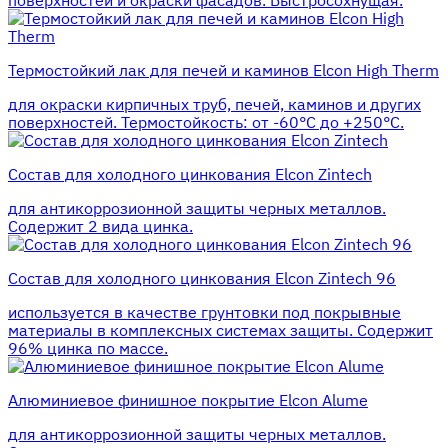
поверхностей и окраски фасадов. Быстросохнущая.
Термостойкий лак для печей и каминов Elcon High Therm
для окраски кирпичных труб, печей, каминов и других
поверхностей. Термостойкость: от -60°С до +250°С.
Состав для холодного цинкования Elcon Zintech
для антикоррозионной защиты черных металлов.
Содержит 2 вида цинка.
Состав для холодного цинкования Elcon Zintech 96
используется в качестве грунтовки под покрывные
материалы в комплексных системах защиты. Cодержит
96% цинка по массе.
Алюминиевое финишное покрытие Elcon Alume
для антикоррозионной защиты черных металлов.