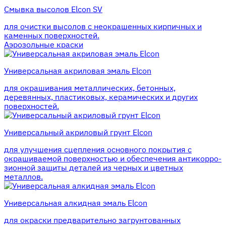
Смывка высолов Elcon SV
для очистки высолов с неокрашенных кирпичных и
каменных поверхностей.
Аэрозольные краски
Универсальная акриловая эмаль Elcon
для окрашивания металлических, бетонных,
деревянных, пластиковых, керамических и других
поверхностей.
Универсальный акриловый грунт Elcon
для улучшения сцепления основного покрытия с
окрашиваемой поверхностью и обеспечения антикорро-
зионной защиты деталей из черных и цветных
металлов.
Универсальная алкидная эмаль Elcon
для окраски предварительно загрунтованных