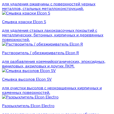
для удаления ржавчины с поверхностей черных
металлов, стальных металлоконструкций.
Смывка краски Elcon S
для удаления старых лакокрасочных покрытий с
металлических, бетонных, кирпичных и деревянных
поверхностей.
Растворитель / обезжириватель Elcon R
для разбавления кремнийорганических, эпоксидных,
виниловых, акриловых и других ЛКМ.
Смывка высолов Elcon SV
для очистки высолов с неокрашенных кирпичных и
каменных поверхностей.
Разрыхлитель Elcon Electro