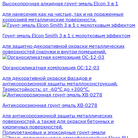
Высокопрочная алкидная грунт-эмаль Elcon 3 в 1
для нанесения как на чистые, так и на пораженные
коррозией металлические поверхности.
Грунт-эмаль Elcon Smith 3 в 1 с молотковым эффектом
для защитно-декоративной окраски металлических
поверхностей снаружи и внутри помещений.
Органосиликатная композиция ОС-12-03
для декоративной окраски фасадов и
антикоррозионной защиты металлоконструкций.
Термостойкость: от -60°С до +300°С.
Антикоррозионная грунт-эмаль ХВ-0278
для антикоррозионной защиты металлических
поверхностей, а также для окраски бетонных и
кирпичных поверхностей.
Полиуретановые и эпоксидные грунт-эмали