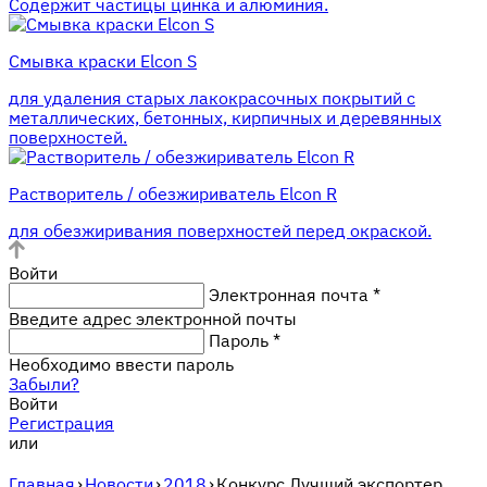
Содержит частицы цинка и алюминия.
Смывка краски Elcon S
для удаления старых лакокрасочных покрытий с
металлических, бетонных, кирпичных и деревянных
поверхностей.
Растворитель / обезжириватель Elcon R
для обезжиривания поверхностей перед окраской.
Войти
Электронная почта
*
Введите адрес электронной почты
Пароль
*
Необходимо ввести пароль
Забыли?
Войти
Регистрация
или
Главная
›
Новости
›
2018
›
Конкурс Лучший экспортер