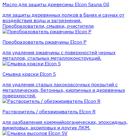
Масло для защиты древесины Elcon Sauna Oil
для защиты деревянных полков в банях и саунах от
воздействия воды и загрязнения.
Преобразователи, смывки, очистители
Преобразователь ржавчины Elcon P
для удаления ржавчины с поверхностей черных
металлов, стальных металлоконструкций.
Смывка краски Elcon S
для удаления старых лакокрасочных покрытий с
металлических, бетонных, кирпичных и деревянных
поверхностей.
Растворитель / обезжириватель Elcon R
для разбавления кремнийорганических, эпоксидных,
виниловых, акриловых и других ЛКМ.