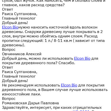
сухой, был жучок. Как наносить, чем и сколько слоев и
главное, каков расход средства?
Ответ
Раиса Султановна,
Главный технолог
Добрый день!
Elcon Bio
нужно наносить кисточкой вдоль волокон
древесины. Снаружи древесину лучше покрывать в 2
слоя, внутри можно обойтись одним слоем. Расход
пропитки следующий: 1 л./ 8-11 кв.м ( зависит от типа
древесины).
Вопрос
Овчинников Алексей
Добрый день, можно ли использовать
Elcon Bio
для
покрытия деревянного пола? Спасибо.
Ответ
Раиса Султановна,
Главный технолог
Добрый день!
Не рекомендуем использовать
Elcon Bio
для покрытия
деревянного пола, в Вашем случае лучше использовать
износостойкие лаки.
Вопрос
Романовская Дарья Павловна
Здравствуйте, интересует, при каких отрицательных