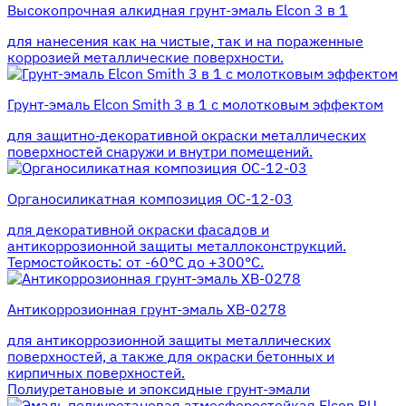
Высокопрочная алкидная грунт-эмаль Elcon 3 в 1
для нанесения как на чистые, так и на пораженные
коррозией металлические поверхности.
Грунт-эмаль Elcon Smith 3 в 1 с молотковым эффектом
для защитно-декоративной окраски металлических
поверхностей снаружи и внутри помещений.
Органосиликатная композиция ОС-12-03
для декоративной окраски фасадов и
антикоррозионной защиты металлоконструкций.
Термостойкость: от -60°С до +300°С.
Антикоррозионная грунт-эмаль ХВ-0278
для антикоррозионной защиты металлических
поверхностей, а также для окраски бетонных и
кирпичных поверхностей.
Полиуретановые и эпоксидные грунт-эмали