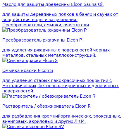
Масло для защиты древесины Elcon Sauna Oil
для защиты деревянных полков в банях и саунах от
воздействия воды и загрязнения.
Преобразователи, смывки, очистители
Преобразователь ржавчины Elcon P
для удаления ржавчины с поверхностей черных
металлов, стальных металлоконструкций.
Смывка краски Elcon S
для удаления старых лакокрасочных покрытий с
металлических, бетонных, кирпичных и деревянных
поверхностей.
Растворитель / обезжириватель Elcon R
для разбавления кремнийорганических, эпоксидных,
виниловых, акриловых и других ЛКМ.