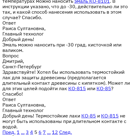
температурах можно наносить
эмаль КО-8101
. В
инструкции указано, что до -30, действительно ли это
так, и какой способ нанесения использовать в этом
случае? Спасибо.
Ответ
Раиса Султановна,
Главный технолог
Добрый день!
Эмаль можно наносить при -30 град. кисточкой или
валиком.
Вопрос
Дмитрий,
Санкт-Петербург
Здравствуйте! Хотел бы использовать термостойкий
лак для защиты древесины (предполагается
длительный контакт древесины с кипятком). Может ли
для этих целей подойти лак
КО-815
или
КО-85
?
Спасибо!
Ответ
Раиса Султановна,
Главный технолог
Добрый день! Термостойкие лаки
КО-85
и
КО-815
не
могут быть использованы при длительном контакте с
водой.
Пред.
1
...
3
4
5
6
7
...
12
След.