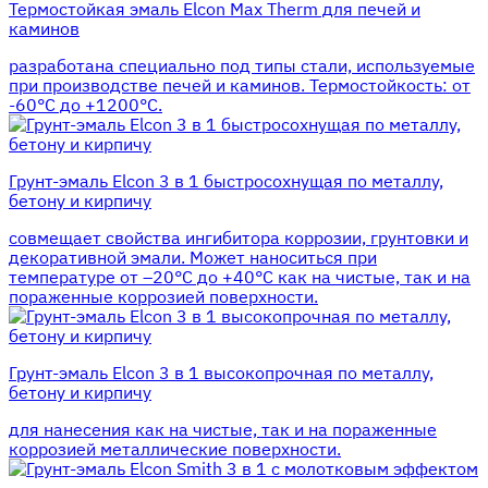
Термостойкая эмаль Elcon Max Therm для печей и
каминов
разработана специально под типы стали, используемые
при производстве печей и каминов. Термостойкость: от
-60°С до +1200°С.
Грунт-эмаль Elcon 3 в 1 быстросохнущая по металлу,
бетону и кирпичу
совмещает свойства ингибитора коррозии, грунтовки и
декоративной эмали. Может наноситься при
температуре от –20°С до +40°С как на чистые, так и на
пораженные коррозией поверхности.
Грунт-эмаль Elcon 3 в 1 высокопрочная по металлу,
бетону и кирпичу
для нанесения как на чистые, так и на пораженные
коррозией металлические поверхности.