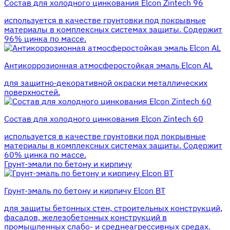
Состав для холодного цинкования Elcon Zintech 96
используется в качестве грунтовки под покрывные
материалы в комплексных системах защиты. Cодержит
96% цинка по массе.
Антикоррозионная атмосферостойкая эмаль Elcon AL
для защитно-декоративной окраски металлических
поверхностей.
Состав для холодного цинкования Elcon Zintech 60
используется в качестве грунтовки под покрывные
материалы в комплексных системах защиты. Cодержит
60% цинка по массе.
Грунт-эмали по бетону и кирпичу
Грунт-эмаль по бетону и кирпичу Elcon BT
для защиты бетонных стен, строительных конструкций,
фасадов, железобетонных конструкций в
промышленных слабо- и среднеагрессивных средах.