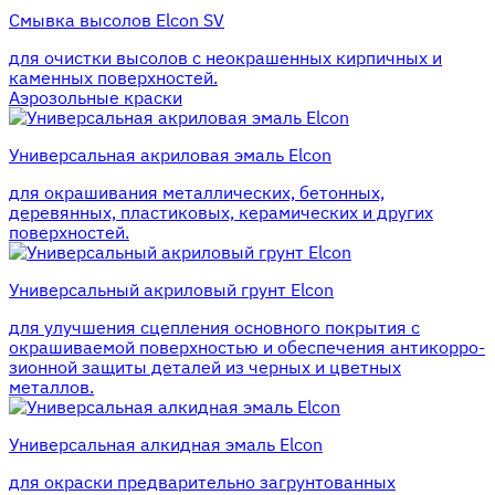
Смывка высолов Elcon SV
для очистки высолов с неокрашенных кирпичных и
каменных поверхностей.
Аэрозольные краски
Универсальная акриловая эмаль Elcon
для окрашивания металлических, бетонных,
деревянных, пластиковых, керамических и других
поверхностей.
Универсальный акриловый грунт Elcon
для улучшения сцепления основного покрытия с
окрашиваемой поверхностью и обеспечения антикорро-
зионной защиты деталей из черных и цветных
металлов.
Универсальная алкидная эмаль Elcon
для окраски предварительно загрунтованных