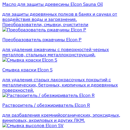
Масло для защиты древесины Elcon Sauna Oil
для защиты деревянных полков в банях и саунах от
воздействия воды и загрязнения.
Преобразователи, смывки, очистители
Преобразователь ржавчины Elcon P
для удаления ржавчины с поверхностей черных
металлов, стальных металлоконструкций.
Смывка краски Elcon S
для удаления старых лакокрасочных покрытий с
металлических, бетонных, кирпичных и деревянных
поверхностей.
Растворитель / обезжириватель Elcon R
для разбавления кремнийорганических, эпоксидных,
виниловых, акриловых и других ЛКМ.