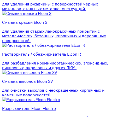
для удаления ржавчины с поверхностей черных
металлов, стальных металлоконструкций.
Смывка краски Elcon S
для удаления старых лакокрасочных покрытий с
металлических, бетонных, кирпичных и деревянных
поверхностей.
Растворитель / обезжириватель Elcon R
для разбавления кремнийорганических, эпоксидных,
виниловых, акриловых и других ЛКМ.
Смывка высолов Elcon SV
для очистки высолов с неокрашенных кирпичных и
каменных поверхностей.
Разрыхлитель Elcon Electro