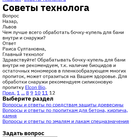
Советы технолога
Вопрос
Назар,
Львов
Чем лучше всего обработать бочку-купель для бани
внутри и снаружи?
Ответ
Раиса Султановна,
Главный технолог
Здравствуйте! Обрабатывать бочку-купель для бани
внутри не рекомендуем, т.к. наличие биоцидов и
остаточных мономеров в пленкообразующем многих
пропиток, может отразиться на Вашем здоровье. Для
обработки снаружи рекомендуем силиконовую
пропитку
Elcon Bio
.
Пред.
1
...
8
9
10
11
12
Выберите раздел
Вопросы и ответы по средствам защиты древесины
Вопросы и ответы по пропиткам для бетона, кирпича,
камня
Вопросы и ответы по эмалям и лакам спецназначения
Задать вопрос