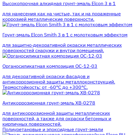
Высокопрочная алкидная грунт-эмаль Elcon 3 в 1
для нанесения как на чистые, так и на пораженные
коррозией металлические поверхности.
Грунт-эмаль Elcon Smith 3 в 1 с молотковым эффектом
для защитно-декоративной окраски металлических
поверхностей снаружи и внутри помещений.
Органосиликатная композиция ОС-12-03
для декоративной окраски фасадов и
антикоррозионной защиты металлоконструкций.
Термостойкость: от -60°С до +300°С.
Антикоррозионная грунт-эмаль ХВ-0278
для антикоррозионной защиты металлических
поверхностей, а также для окраски бетонных и
кирпичных поверхностей.
Полиуретановые и эпоксидные грунт-эмали