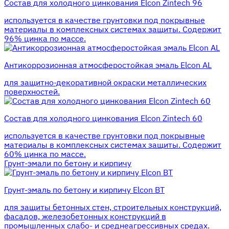
Состав для холодного цинкования Elcon Zintech 96
используется в качестве грунтовки под покрывные
материалы в комплексных системах защиты. Cодержит
96% цинка по массе.
Антикоррозионная атмосферостойкая эмаль Elcon AL
для защитно-декоративной окраски металлических
поверхностей.
Состав для холодного цинкования Elcon Zintech 60
используется в качестве грунтовки под покрывные
материалы в комплексных системах защиты. Cодержит
60% цинка по массе.
Грунт-эмали по бетону и кирпичу
Грунт-эмаль по бетону и кирпичу Elcon BT
для защиты бетонных стен, строительных конструкций,
фасадов, железобетонных конструкций в
промышленных слабо- и среднеагрессивных средах.