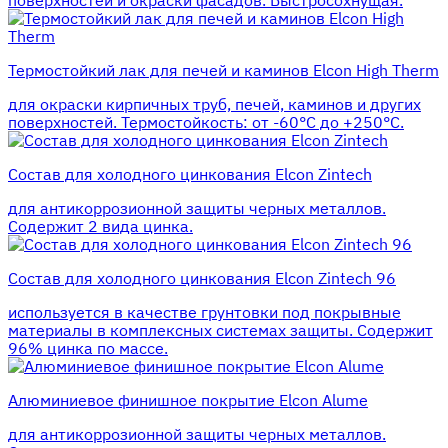
поверхностей и окраски фасадов. Быстросохнущая.
Термостойкий лак для печей и каминов Elcon High Therm
для окраски кирпичных труб, печей, каминов и других
поверхностей. Термостойкость: от -60°С до +250°С.
Состав для холодного цинкования Elcon Zintech
для антикоррозионной защиты черных металлов.
Содержит 2 вида цинка.
Состав для холодного цинкования Elcon Zintech 96
используется в качестве грунтовки под покрывные
материалы в комплексных системах защиты. Cодержит
96% цинка по массе.
Алюминиевое финишное покрытие Elcon Alume
для антикоррозионной защиты черных металлов.