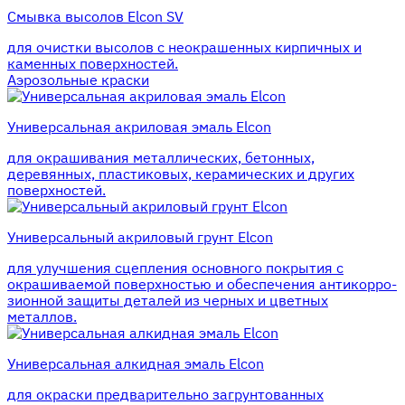
Смывка высолов Elcon SV
для очистки высолов с неокрашенных кирпичных и
каменных поверхностей.
Аэрозольные краски
Универсальная акриловая эмаль Elcon
для окрашивания металлических, бетонных,
деревянных, пластиковых, керамических и других
поверхностей.
Универсальный акриловый грунт Elcon
для улучшения сцепления основного покрытия с
окрашиваемой поверхностью и обеспечения антикорро-
зионной защиты деталей из черных и цветных
металлов.
Универсальная алкидная эмаль Elcon
для окраски предварительно загрунтованных