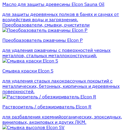
Масло для защиты древесины Elcon Sauna Oil
для защиты деревянных полков в банях и саунах от
воздействия воды и загрязнения.
Преобразователи, смывки, очистители
Преобразователь ржавчины Elcon P
для удаления ржавчины с поверхностей черных
металлов, стальных металлоконструкций.
Смывка краски Elcon S
для удаления старых лакокрасочных покрытий с
металлических, бетонных, кирпичных и деревянных
поверхностей.
Растворитель / обезжириватель Elcon R
для разбавления кремнийорганических, эпоксидных,
виниловых, акриловых и других ЛКМ.