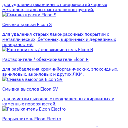
для удаления ржавчины с поверхностей черных
металлов, стальных металлоконструкций.
Смывка краски Elcon S
для удаления старых лакокрасочных покрытий с
металлических, бетонных, кирпичных и деревянных
поверхностей.
Растворитель / обезжириватель Elcon R
для разбавления кремнийорганических, эпоксидных,
виниловых, акриловых и других ЛКМ.
Смывка высолов Elcon SV
для очистки высолов с неокрашенных кирпичных и
каменных поверхностей.
Разрыхлитель Elcon Electro