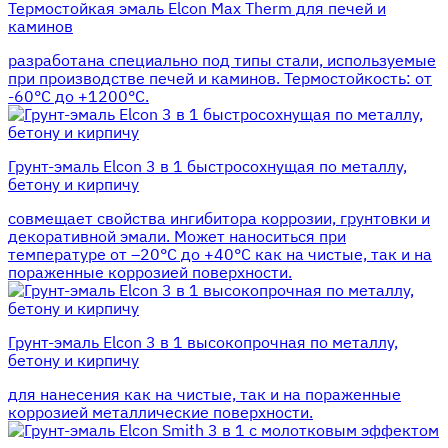
Термостойкая эмаль Elcon Max Therm для печей и
каминов
разработана специально под типы стали, используемые
при производстве печей и каминов. Термостойкость: от
-60°С до +1200°С.
Грунт-эмаль Elcon 3 в 1 быстросохнущая по металлу,
бетону и кирпичу
совмещает свойства ингибитора коррозии, грунтовки и
декоративной эмали. Может наноситься при
температуре от –20°С до +40°С как на чистые, так и на
пораженные коррозией поверхности.
Грунт-эмаль Elcon 3 в 1 высокопрочная по металлу,
бетону и кирпичу
для нанесения как на чистые, так и на пораженные
коррозией металлические поверхности.