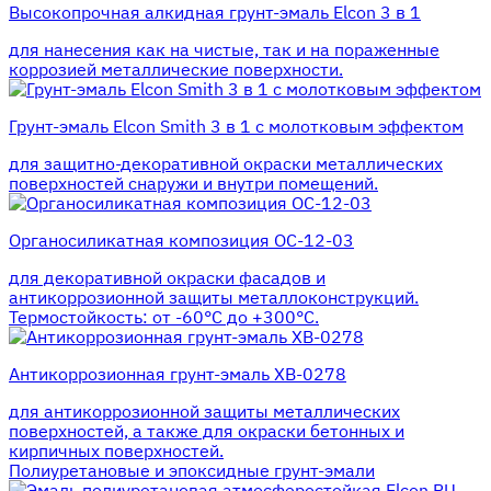
Высокопрочная алкидная грунт-эмаль Elcon 3 в 1
для нанесения как на чистые, так и на пораженные
коррозией металлические поверхности.
Грунт-эмаль Elcon Smith 3 в 1 с молотковым эффектом
для защитно-декоративной окраски металлических
поверхностей снаружи и внутри помещений.
Органосиликатная композиция ОС-12-03
для декоративной окраски фасадов и
антикоррозионной защиты металлоконструкций.
Термостойкость: от -60°С до +300°С.
Антикоррозионная грунт-эмаль ХВ-0278
для антикоррозионной защиты металлических
поверхностей, а также для окраски бетонных и
кирпичных поверхностей.
Полиуретановые и эпоксидные грунт-эмали