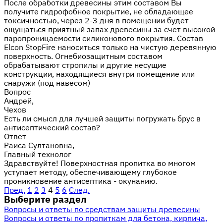
После обработки древесины этим составом Вы
получите гидрофобное покрытие, не обладающее
токсичностью, через 2-3 дня в помещении будет
ощущаться приятный запах древесины за счет высокой
паропроницаемости силиконового покрытия. Состав
Elcon StopFire наноситься только на чистую деревянную
поверхность. Огнебиозащитным составом
обрабатывают стропилы и другие несущие
конструкции, находящиеся внутри помещение или
снаружи (под навесом)
Вопрос
Андрей,
Чехов
Есть ли смысл для лучшей защиты погружать брус в
антисептический состав?
Ответ
Раиса Султановна,
Главный технолог
Здравствуйте! Поверхностная пропитка во многом
уступает методу, обеспечивающему глубокое
проникновение антисептика - окунанию.
Пред.
1
2
3
4
5
6
След.
Выберите раздел
Вопросы и ответы по средствам защиты древесины
Вопросы и ответы по пропиткам для бетона, кирпича,