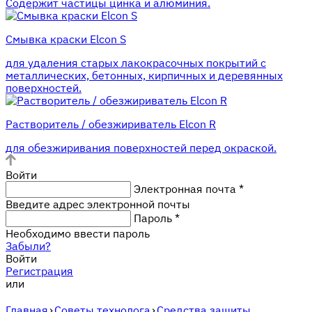
Содержит частицы цинка и алюминия.
Смывка краски Elcon S
для удаления старых лакокрасочных покрытий с
металлических, бетонных, кирпичных и деревянных
поверхностей.
Растворитель / обезжириватель Elcon R
для обезжиривания поверхностей перед окраской.
Войти
Электронная почта
*
Введите адрес электронной почты
Пароль
*
Необходимо ввести пароль
Забыли?
Войти
Регистрация
или
Главная
›
Советы технолога
›
Средства защиты