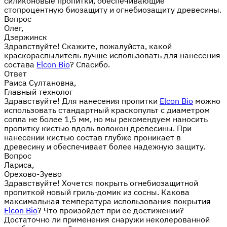
силиконовые пропитки, обеспечивающие
стопроцентную биозащиту и огнебиозащиту древесины.
Вопрос
Олег,
Дзержинск
Здравствуйте! Скажите, пожалуйста, какой
краскораспылитель лучше использовать для нанесения
состава
Elcon Bio
? Спасибо.
Ответ
Раиса Султановна,
Главный технолог
Здравствуйте! Для нанесения пропитки
Elcon Bio
можно
использовать стандартный краскопульт с диаметром
сопла не более 1,5 мм, но мы рекомендуем наносить
пропитку кистью вдоль волокон древесины. При
нанесении кистью состав глубже проникает в
древесину и обеспечивает более надежную защиту.
Вопрос
Лариса,
Орехово-Зуево
Здравствуйте! Хочется покрыть огнебиозащитной
пропиткой новый гриль-домик из сосны. Какова
максимальная температура использования покрытия
Elcon Bio
? Что произойдет при ее достижении?
Достаточно ли применения снаружи неколерованной