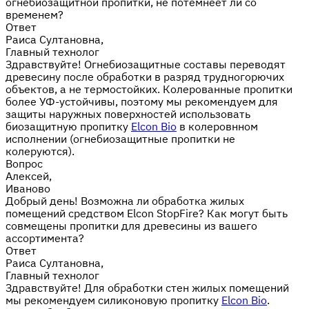
огнебиозащитной пропитки, не потемнеет ли со
временем?
Ответ
Раиса Султановна,
Главный технолог
Здравствуйте! Огнебиозащитные составы переводят
древесину после обработки в разряд трудногорючих
объектов, а не термостойких. Колерованные пропитки
более УФ-устойчивы, поэтому мы рекомендуем для
защиты наружных поверхностей использовать
биозащитную пропитку
Elcon Bio
в колеровнном
исполнении (огнебиозащитные пропитки не
колеруются).
Вопрос
Алексей,
Иваново
Добрый день! Возможна ли обработка жилых
помещений средством Elcon StopFire? Как могут быть
совмещены пропитки для древесины из вашего
ассортимента?
Ответ
Раиса Султановна,
Главный технолог
Здравствуйте! Для обработки стен жилых помещений
мы рекомендуем силиконовую пропитку
Elcon Bio
.