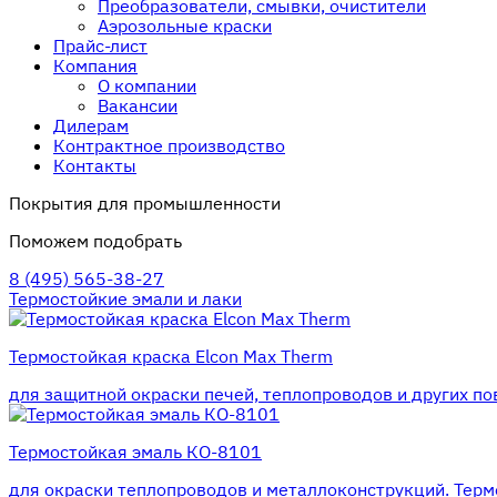
Преобразователи, смывки, очистители
Аэрозольные краски
Прайс-лист
Компания
О компании
Вакансии
Дилерам
Контрактное производство
Контакты
Покрытия для промышленности
Поможем подобрать
8 (495) 565-38-27
Термостойкие эмали и лаки
Термостойкая краска Elcon Max Therm
для защитной окраски печей, теплопроводов и других по
Термостойкая эмаль КО-8101
для окраски теплопроводов и металлоконструкций. Термо