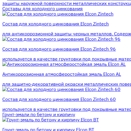
защиты наружной поверхности металлических конструкц
Составы для холодного цинкования
Состав для холодного цинкования Elcon Zintech
для антикоррозионной защиты черных металлов. Содерж
Состав для холодного цинкования Elcon Zintech 96
используется в качестве грунтовки под покрывные мате
Антикоррозионная атмосферостойкая эмаль Elcon AL
для защитно-декоративной окраски металлических пове
Состав для холодного цинкования Elcon Zintech 60
используется в качестве грунтовки под покрывные мате
Грунт-эмали по бетону и кирпичу
Грунт-эмаль по бетону и кирпичу Elcon BT