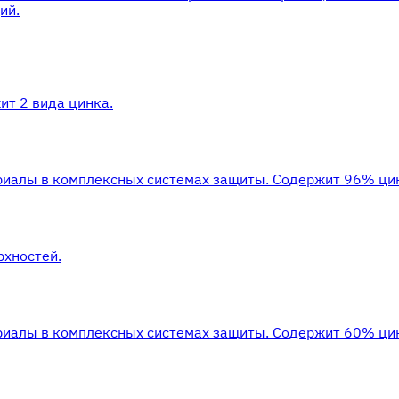
ий.
ит 2 вида цинка.
риалы в комплексных системах защиты. Cодержит 96% цин
рхностей.
риалы в комплексных системах защиты. Cодержит 60% цин