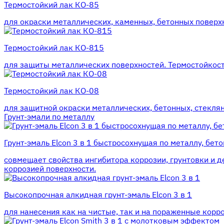
Термостойкий лак КО-85
для окраски металлических, каменных, бетонных поверхн
Термостойкий лак КО-815
для защиты металлических поверхностей. Термостойкость
Термостойкий лак КО-08
для защитной окраски металлических, бетонных, стеклян
Грунт-эмали по металлу
Грунт-эмаль Elcon 3 в 1 быстросохнущая по металлу, бето
совмещает свойства ингибитора коррозии, грунтовки и д
коррозией поверхности.
Высокопрочная алкидная грунт-эмаль Elcon 3 в 1
для нанесения как на чистые, так и на пораженные корр