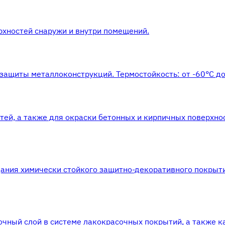
рхностей снаружи и внутри помещений.
защиты металлоконструкций. Термостойкость: от -60°С до
ей, а также для окраски бетонных и кирпичных поверхно
ания химически стойкого защитно-декоративного покрыт
чный слой в системе лакокрасочных покрытий, а также к