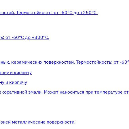
остей. Термостойкость: от -60°С до +250°С.
: от -60°С до +300°С.
ных, керамических поверхностей. Термостойкость: от -60
ну и кирпичу
екоративной эмали. Может наноситься при температуре от
озией металлические поверхности.