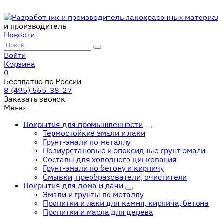
и производитель
Новости
Войти
Корзина
0
Бесплатно по России
8 (495) 565-38-27
Заказать звонок
Меню
Покрытия для промышленности
Термостойкие эмали и лаки
Грунт-эмали по металлу
Полиуретановые и эпоксидные грунт-эмали
Составы для холодного цинкования
Грунт-эмали по бетону и кирпичу
Смывки, преобразователи, очистители
Покрытия для дома и дачи
Эмали и грунты по металлу
Пропитки и лаки для камня, кирпича, бетона
Пропитки и масла для дерева