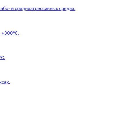
або- и среднеагрессивных средах.
 +300°С.
°С.
ксах.