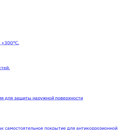
 +300°С.
стей.
ия для защиты наружной поверхности
ак самостоятельное покрытие для антикоррозионной